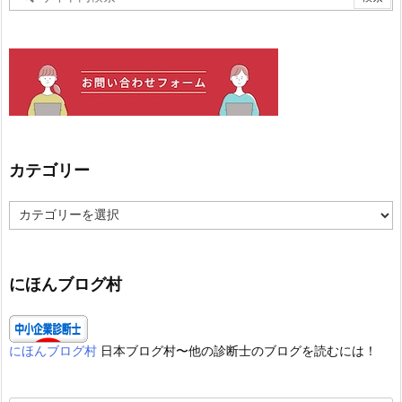
カテゴリー
カ
テ
ゴ
リ
ー
にほんブログ村
にほんブログ村
日本ブログ村〜他の診断士のブログを読むには！