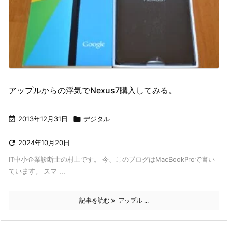
アップルからの浮気でNexus7購入してみる。

2013年12月31日

デジタル

2024年10月20日
IT中小企業診断士の村上です。 今、このブログはMacBookProで書い
ています。 スマ ...
記事を読む
アップル ...