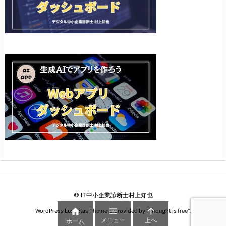
©
IT中小企業診断士村上知也



WordPress Luxeritas Theme is provided by "
Thought is free
".
メニュー
上へ
ホーム