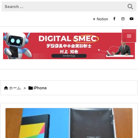
Notion


メニュ

サイド

前へ

ホーム
>

iPhone

次へ

検索