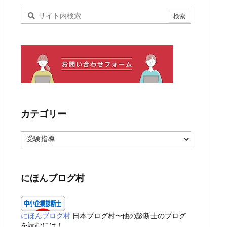
カテゴリー
カ
テ
ゴ
リ
ー
にほんブログ村
にほんブログ村
日本ブログ村〜他の診断士のブログ
を読むには！