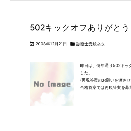
502キックオフありがと

2008年12月21日

診断士受験ネタ
昨日は、例年通り502キ
した。
(再現答案のお願いを渡させ
合格答案では再現答案を募集