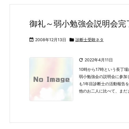
御礼～弱小勉強会説明会完

2008年12月13日

診断士受験ネタ

2022年4月11日
10時から17時という長丁
弱小勉強会の説明会に参加
も1年目診断士の活動報告
他のお二人に比べて、まだまだ