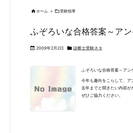

ホーム
>

受験指導
ふぞろいな合格答案～アン

2009年2月2日

診断士受験ネタ
ふぞろいな合格答案～アン
今年も趣向をこらして、ア
去年までと聞きたい内容が
ぜひご協力ください。