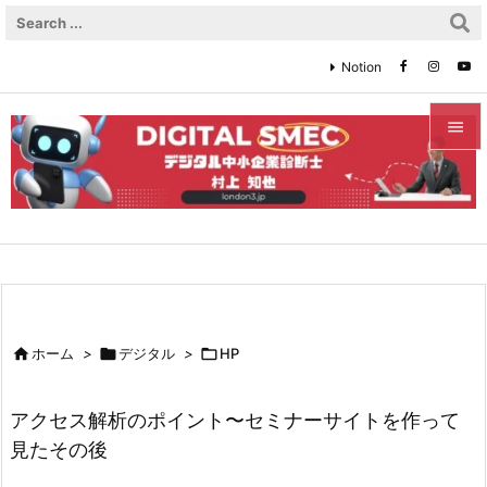
Notion


メニュ

サイド

前へ


ホーム
>

デジタル
>

HP
次へ

アクセス解析のポイント〜セミナーサイトを作って
検索
見たその後