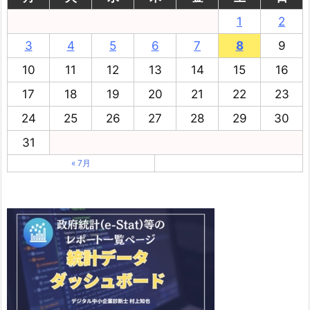
1
2
3
4
5
6
7
8
9
10
11
12
13
14
15
16
17
18
19
20
21
22
23
24
25
26
27
28
29
30
31
« 7月