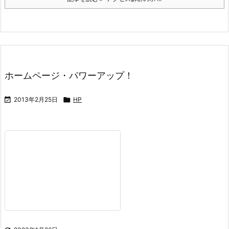
ホームページ・パワーアップ！

2013年2月25日

HP