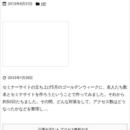

2013年6月21日

HP

2023年1月26日
セミナーサイトの立ち上げ
5月のゴールデンウィークに、友人たち数
名と
セミナサイトを作ろうということで作ってみました。
それから
約50日たちました。
その間、どんな対策をして、アクセス数はどう
なったかなどを整理し ...
記事を読む
アクセス解析のポ ...