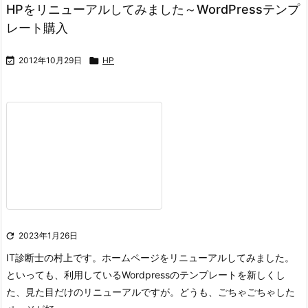
HPをリニューアルしてみました～WordPressテンプ
レート購入

2012年10月29日

HP

2023年1月26日
IT診断士の村上です。
ホームページをリニューアルしてみました。
といっても、利用しているWordpressのテンプレートを新しくし
た、見た目だけのリニューアルですが。
どうも、ごちゃごちゃした