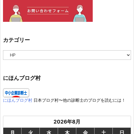
カテゴリー
カ
テ
ゴ
リ
ー
にほんブログ村
にほんブログ村
日本ブログ村〜他の診断士のブログを読むには！
2026年8月
月
火
水
木
金
土
日