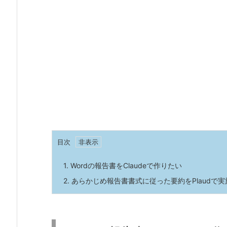
目次
1.
Wordの報告書をClaudeで作りたい
2.
あらかじめ報告書書式に従った要約をPlaudで実