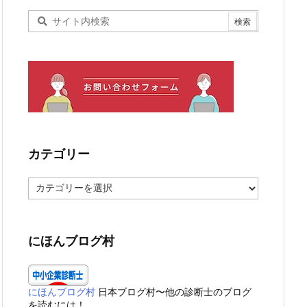
カテゴリー
カ
テ
ゴ
リ
ー
にほんブログ村
にほんブログ村
日本ブログ村〜他の診断士のブログ
を読むには！