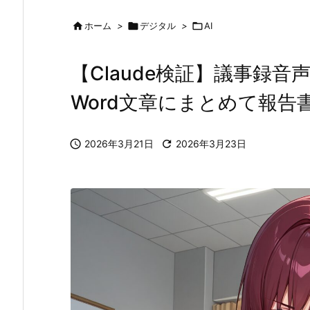

ホーム
>

デジタル
>

AI
【Claude検証】議事録
Word文章にまとめて報告

2026年3月21日

2026年3月23日