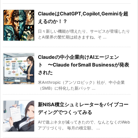
ClaudeはChatGPT,Copilot,Geminiを超
えるのか！？
日々新しい機能が増えたり、サービスが登場したり
とAI業界の繁忙期は続きますね。そ ...
Claudeの中小企業向けAIエージェン
ト 〜Claude forSmall Businessが発表
された
米Anthropic（アンソロピック）社が、中小企業
（SMB）に特化した新パッケ ...
新NISA積立シュミレーターをバイブコー
ディングでつくってみる
AIで遊ぶネタが減ってきたので、なんとなくのWeb
アプリづくり。 毎月の積立額、 ...