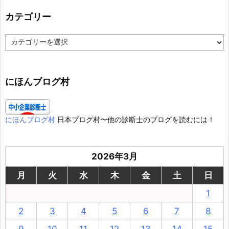
カテゴリー
カ
テ
ゴ
リ
ー
にほんブログ村
にほんブログ村
日本ブログ村〜他の診断士のブログを読むには！
2026年3月
月
火
水
木
金
土
日
1
2
3
4
5
6
7
8
9
10
11
12
13
14
15