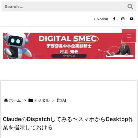
Notion


メニュ

サイド

前へ


ホーム
>

デジタル
>

AI
次へ

ClaudeのDispatchしてみる〜スマホからDesktop作
検索
業を指示しておける