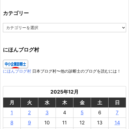
カテゴリー
カ
テ
ゴ
リ
ー
にほんブログ村
にほんブログ村
日本ブログ村〜他の診断士のブログを読むには！
2025年12月
月
火
水
木
金
土
日
1
2
3
4
5
6
7
8
9
10
11
12
13
14