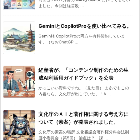
ました。今回は経営改 ...
GeminiとCopilotProを使い比べてみる。
GeminiもCopilotProの両方を有料契約していま
す。（なおChatGP ...
経産省が、「コンテンツ制作のための生
成AI利活用ガイドブック」を公表
かっこいい資料ですね。（見た目） まあでもこの
内容なら、文化庁が出していた、「A ...
文化庁のＡＩと著作権に関する考え方に
ついて（素案）が発表されました。
文化庁の素案の場所 文化審議会著作権分科会法制
度小委員会（第5回） 論点は？ 課 ...