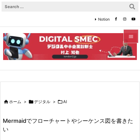
Notion


メニュ

サイド

前へ


ホーム
>

デジタル
>

AI
次へ

Mermaidでフローチャートやシーケンス図を書きた
検索
い