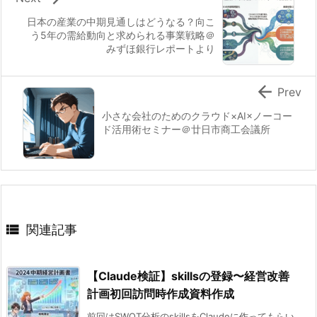
日本の産業の中期見通しはどうなる？向こ
う5年の需給動向と求められる事業戦略＠
みずほ銀行レポートより

Prev
小さな会社のためのクラウド×AI×ノーコー
ド活用術セミナー＠廿日市商工会議所

関連記事
【Claude検証】skillsの登録〜経営改善
計画初回訪問時作成資料作成
前回はSWOT分析のskillsをClaudeに作ってもらい