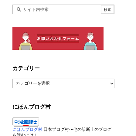
カテゴリー
カ
テ
ゴ
リ
ー
にほんブログ村
にほんブログ村
日本ブログ村〜他の診断士のブログ
を読むには！