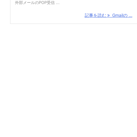
外部メールのPOP受信 ...
記事を読む
Gmailの ...