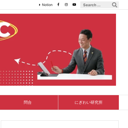
Notion
問合
にぎわい研究所