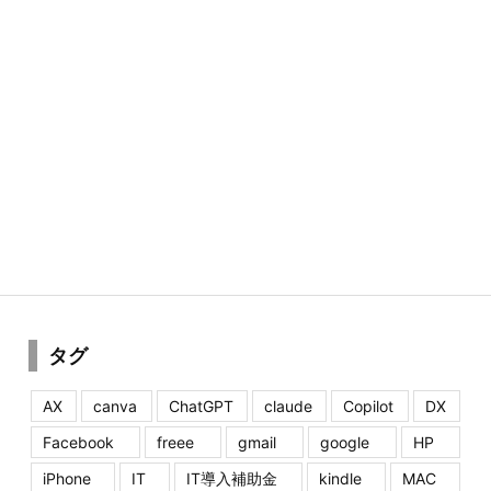
タグ
AX
canva
ChatGPT
claude
Copilot
DX
Facebook
freee
gmail
google
HP
iPhone
IT
IT導入補助金
kindle
MAC