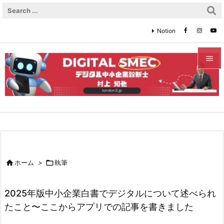
Notion


メニュ

サイド

前へ


ホーム
>

執筆
次へ

2025年版中小企業白書でデジタルについて述べられ
検索
たこと〜ここからアプリでの記事を書きました