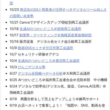
団
10/23
商店街のDXと商業者が活用すべきデジタルツール@ふさ
の国商い未来塾
10/21 Canvaでデザイン力アップ!@紋別商工会議所
10/18
生成AIのつかいどころ＠碧南商工会議所
10/17
創業塾：マーケティング＠相模原産業振興財団
10/16 販売促進 デジタル化セミナ@土岐商工会議所
10/9
動画SNSセミナ＠廿日市商工会議所
10/7 セキュリティ研修＠アデコ
10/4
生成AIのつかいどころ＠鹿沼商工会議所
10/3
びんごデジタル塾
9/27
デジタル化戦略〜データ分析
＠大和商工会議所
9/25 AIつかいどころ＠福井商工会連合会＠北陸本部 中小機構
9/24 デジタルで効率化(デジタル化、販促、Canva,AI活用）＠
岡崎商工会議所
9/19 商圏分析をして売上をアップしよう＠練馬サポート
9/19 お店へネットで集客しよう！ 『地図や、SNS、動画を使