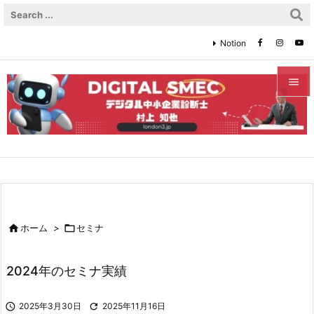
Notion


メニュ

サイド

前へ


ホーム
>

セミナ
次へ

2024年のセミナ実績
検索

2025年3月30日

2025年11月16日