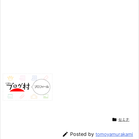

セミナ

Posted by
tomoyamurakami