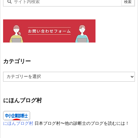
カテゴリー
カ
テ
ゴ
リ
ー
にほんブログ村
にほんブログ村
日本ブログ村〜他の診断士のブログを読むには！