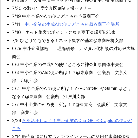
8/3 診断士スターターキット〜IT編＠神奈川中小企業診断士会
7/30 令和６年度文京区創業支援セミナー
7/19 中小企業のAIの使いどころ＠芦屋商工会
7/11
中小企業の生成AIの使いどころ＠越谷商工会議所
7/10 ネット集客のポイント＠東京商工会議所BSD東
7/8 ひとりでもできる！ネット集客の基本@東商板橋支部
6/29 中小企業診断士 理論研修 デジタル化相談の対応＠大塚
商会
6/6 中小企業の生成AIの使いどころ＠神奈川県団体中央会
6/3 中小企業のAIの使い所は！？@東京商工会議所 文京支
部 印刷部会
5/21 中小企業のAIの使い所は！？〜ChatGPTやGeminiはどう
なる？@東京商工会議所 江戸川支部
5/7 中小企業のAIの使い所は！？@東京商工会議所 文京支
部 商業部会
2/28
AIを活用しよう！中小企業のChatGPTやCopilotの使いど
ころ
2/14 販売促進に役立つオンラインツールの活用＠東商BSD東