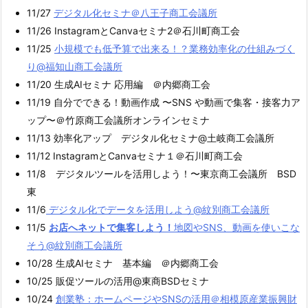
11/27
デジタル化セミナ＠八王子商工会議所
11/26 InstagramとCanvaセミナ2＠石川町商工会
11/25
小規模でも低予算で出来る！？業務効率化の仕組みづく
り@福知山商工会議所
11/20 生成AIセミナ 応用編 ＠内郷商工会
11/19 自分でできる！動画作成 〜SNS や動画で集客・接客力ア
ップ〜＠竹原商工会議所オンラインセミナ
11/13 効率化アップ デジタル化セミナ@土岐商工会議所
11/12 InstagramとCanvaセミナ１＠石川町商工会
11/8 デジタルツールを活用しよう！〜東京商工会議所 BSD
東
11/6
デジタル化でデータを活用しよう@紋別商工会議所
11/5
お店へネットで集客しよう！
地図やSNS、動画を使いこな
そう@紋別商工会議所
10/28 生成AIセミナ 基本編 ＠内郷商工会
10/25 販促ツールの活用@東商BSDセミナ
10/24
創業塾：ホームページやSNSの活用＠相模原産業振興財