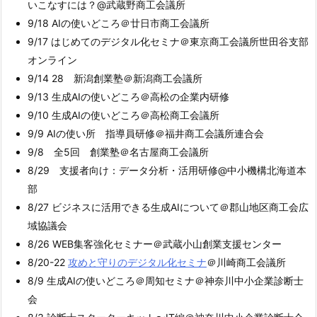
いこなすには？@武蔵野商工会議所
9/18 AIの使いどころ＠廿日市商工会議所
9/17 はじめてのデジタル化セミナ＠東京商工会議所世田谷支部
オンライン
9/14 28 新潟創業塾＠新潟商工会議所
9/13 生成AIの使いどころ＠高松の企業内研修
9/10 生成AIの使いどころ＠高松商工会議所
9/9 AIの使い所 指導員研修＠福井商工会議所連合会
9/8 全5回 創業塾＠名古屋商工会議所
8/29 支援者向け：データ分析・活用研修@中小機構北海道本
部
8/27 ビジネスに活用できる生成AIについて＠郡山地区商工会広
域協議会
8/26 WEB集客強化セミナー＠武蔵小山創業支援センター
8/20-22
攻めと守りのデジタル化セミナ
＠川崎商工会議所
8/9 生成AIの使いどころ＠周知セミナ＠神奈川中小企業診断士
会