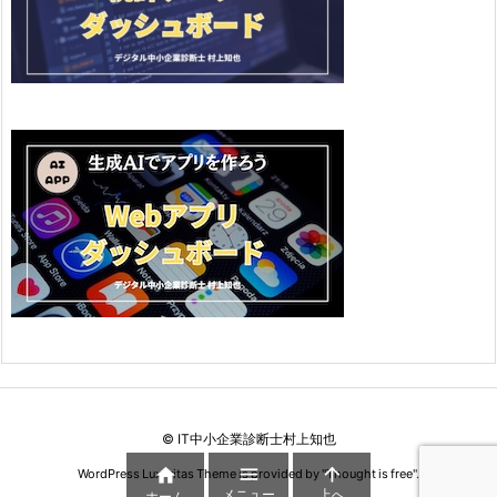
©
IT中小企業診断士村上知也



WordPress Luxeritas Theme is provided by "
Thought is free
".
メニュー
上へ
ホーム