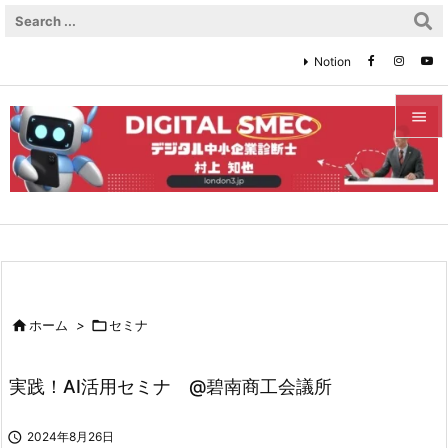
Notion


メニュ

サイド

前へ


ホーム
>

セミナ
次へ

実践！AI活用セミナ @碧南商工会議所
検索

2024年8月26日