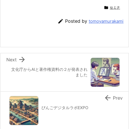

セミナ

Posted by
tomoyamurakami

Next
文化庁からAIと著作権資料の２が発表され
ました

Prev
びんごデジタルラボEXPO