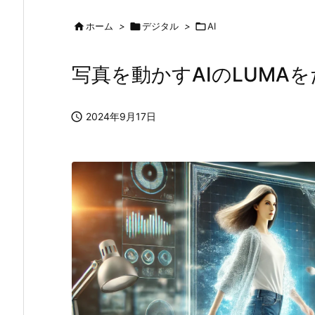

ホーム
>

デジタル
>

AI
写真を動かすAIのLUMA

2024年9月17日