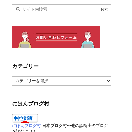
カテゴリー
カ
テ
ゴ
リ
ー
にほんブログ村
にほんブログ村
日本ブログ村〜他の診断士のブログ
を読むには！