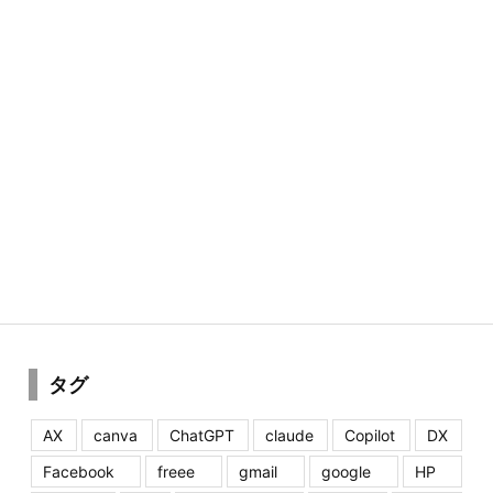
タグ
AX
canva
ChatGPT
claude
Copilot
DX
Facebook
freee
gmail
google
HP