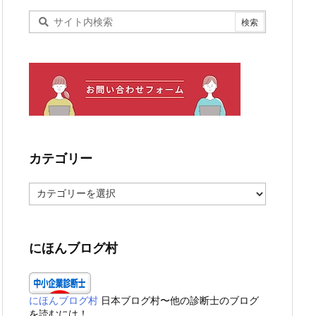
カテゴリー
カ
テ
ゴ
リ
ー
にほんブログ村
にほんブログ村
日本ブログ村〜他の診断士のブログ
を読むには！