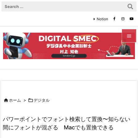
Notion


メニュ

サイド

前へ


ホーム
>

デジタル
次へ

パワーポイントでフォント検索して置換〜知らない
検索
間にフォントが混ざる Macでも置換できる