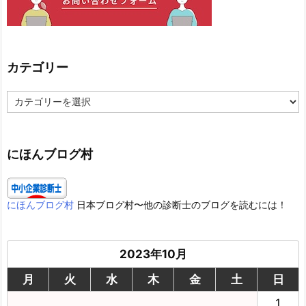
カテゴリー
カ
テ
ゴ
リ
ー
にほんブログ村
にほんブログ村
日本ブログ村〜他の診断士のブログを読むには！
2023年10月
月
火
水
木
金
土
日
1