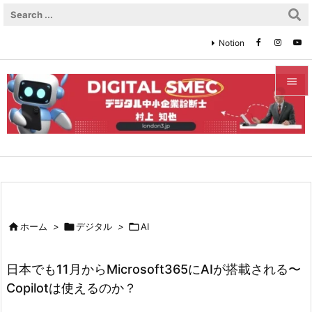
Notion


メニュ

サイド

前へ


ホーム
>

デジタル
>

AI
次へ

日本でも11月からMicrosoft365にAIが搭載される〜
検索
Copilotは使えるのか？