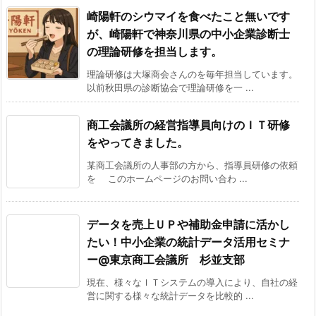
崎陽軒のシウマイを食べたこと無いです
が、崎陽軒で神奈川県の中小企業診断士
の理論研修を担当します。
理論研修は大塚商会さんのを毎年担当しています。
以前秋田県の診断協会で理論研修を一 ...
商工会議所の経営指導員向けのＩＴ研修
をやってきました。
某商工会議所の人事部の方から、指導員研修の依頼
を このホームページのお問い合わ ...
データを売上ＵＰや補助金申請に活かし
たい！中小企業の統計データ活用セミナ
ー@東京商工会議所 杉並支部
現在、様々なＩＴシステムの導入により、自社の経
営に関する様々な統計データを比較的 ...