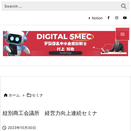
Notion


メニュ

サイド

前へ


ホーム
>

セミナ
次へ

紋別商工会議所 経営力向上連続セミナ
検索

2023年10月30日