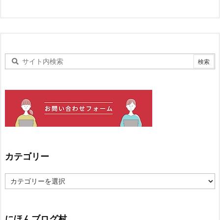
カテゴリー
カ
テ
ゴ
リ
ー
にほんブログ村