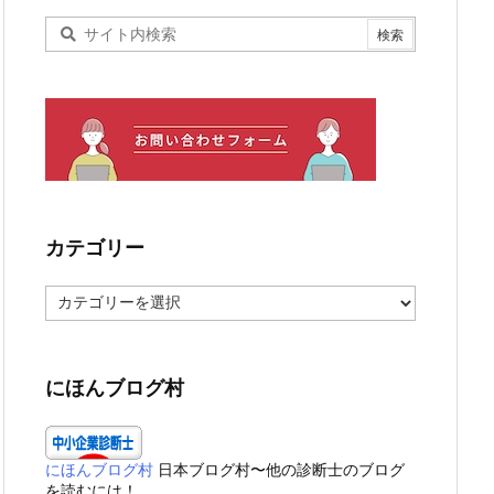
カテゴリー
カ
テ
ゴ
リ
ー
にほんブログ村
にほんブログ村
日本ブログ村〜他の診断士のブログ
を読むには！