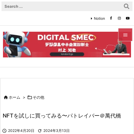
Notion


メニュ

サイド

前へ


ホーム
>

その他
次へ

NFTを試しに買ってみる〜パトレイバー＠萬代橋
検索

2022年4月20日

2024年3月13日