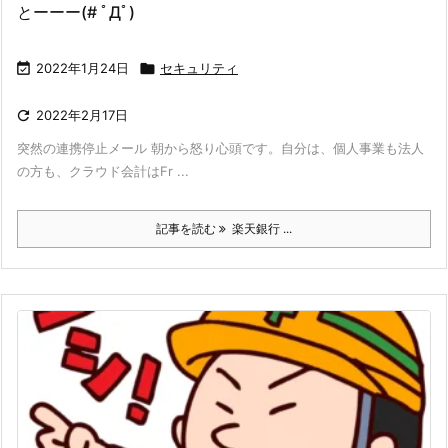
とーーー(# ﾟДﾟ)

2022年1月24日

セキュリティ

2022年2月17日
突然の連携停止メール 朝から怒り心頭です。自分は、個人事業も法人
の方も、クラウド会計はFr ...
記事を読む
楽天銀行 ...