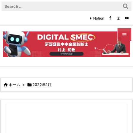
Notion


メニュ

サイド

前へ

ホーム
>

2022年1月

次へ

検索