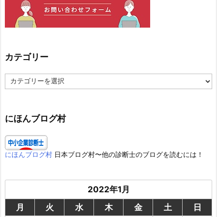
カテゴリー
カ
テ
ゴ
リ
ー
にほんブログ村
にほんブログ村
日本ブログ村〜他の診断士のブログを読むには！
2022年1月
月
火
水
木
金
土
日