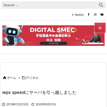
Notion


メニュ

サイド

前へ


ホーム
>

デジタル
次へ

wpx speedにサーバを引っ越しました
検索

2019年12月23日

2022年9月21日