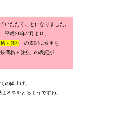
ていただくことになりました。
、平成26年2月より、
格＋(税)
」の表記に変更を
抜価格＋(税)」の表記が
じての値上げ。
税は８％をとるようですね。