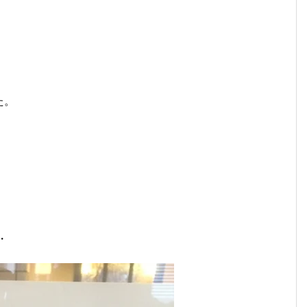
。
た。
・