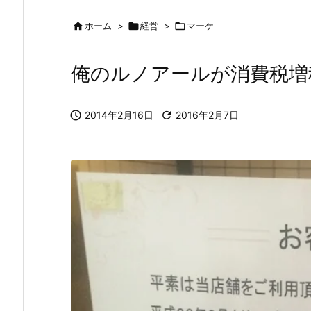

ホーム
>

経営
>

マーケ
俺のルノアールが消費税増

2014年2月16日

2016年2月7日