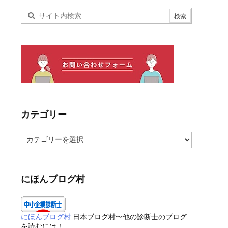
カテゴリー
カ
テ
ゴ
リ
ー
にほんブログ村
にほんブログ村
日本ブログ村〜他の診断士のブログ
を読むには！