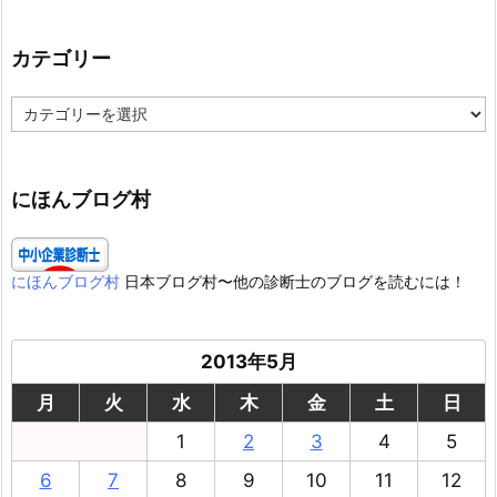
カテゴリー
カ
テ
ゴ
リ
ー
にほんブログ村
にほんブログ村
日本ブログ村〜他の診断士のブログを読むには！
2013年5月
月
火
水
木
金
土
日
1
2
3
4
5
6
7
8
9
10
11
12