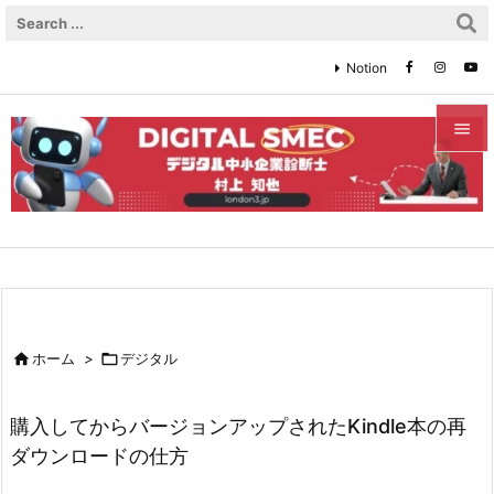
Notion


メニュ

サイド

前へ


ホーム
>

デジタル
次へ

購入してからバージョンアップされたKindle本の再
検索
ダウンロードの仕方