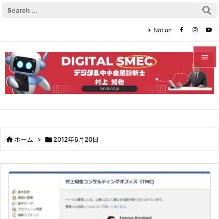
Notion


メニュ

サイド

前へ

ホーム
>

2012年6月20日

次へ

検索