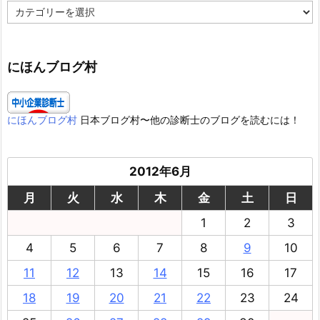
カ
テ
ゴ
リ
ー
にほんブログ村
にほんブログ村
日本ブログ村〜他の診断士のブログを読むには！
2012年6月
月
火
水
木
金
土
日
1
2
3
4
5
6
7
8
9
10
11
12
13
14
15
16
17
18
19
20
21
22
23
24