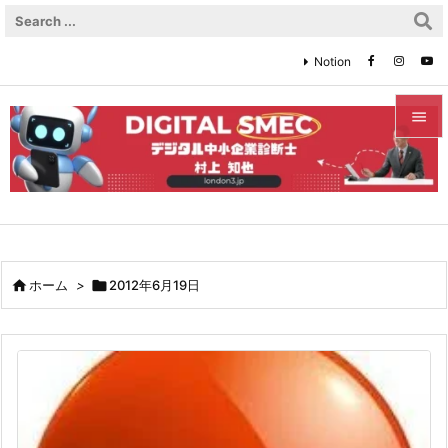
Notion


メニュ

サイド

前へ

ホーム
>

2012年6月19日

次へ

検索