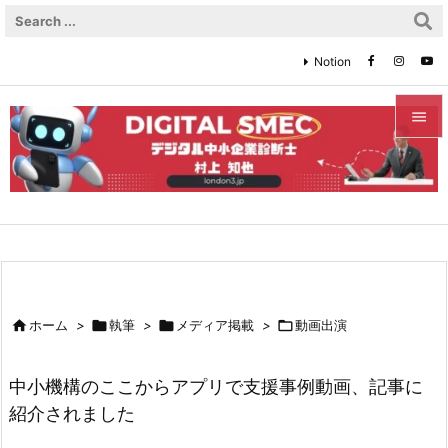
Notion


メニュ

サイド

前へ


ホーム
>

執筆
>

メディア掲載
>

動画出演
次へ

中小機構のここからアプリで支援事例動画、記事に
検索
紹介されました