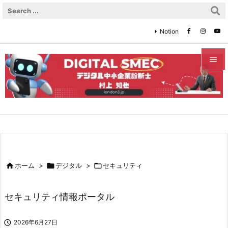
Notion


メニュ

サイド

前へ


ホーム
>

デジタル
>

セキュリティ
次へ

セキュリティ情報ポータル
検索

2026年6月27日