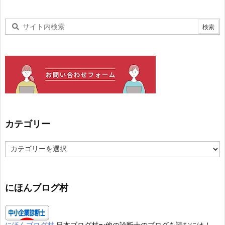
カテゴリー
カ
テ
ゴ
リ
ー
にほんブログ村
にほんブログ村
日本ブログ村〜他の診断士のブログを読むには！