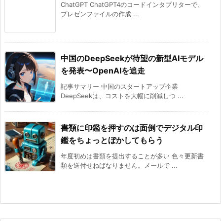
ChatGPT ChatGPT4のコードインタプリターで、
プレゼンファイルの作成 ...
中国のDeepSeekが待望の新型AIモデル
を発表〜OpenAIを追走
記事サマリー 中国のスタートアップ企業
DeepSeekは、コストを大幅に削減しつ ...
書類に印鑑を押すのは面倒でデジタル印
鑑をちょっとぼかしてもらう
年度初めは書類を提出することが多い 色々更新書
類を送付せねばなりません。メールで ...