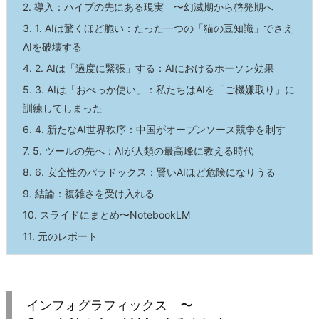
2.
導入：ハイプの先にある現実 〜幻滅期から啓発期へ
3.
1. AIは驚くほど脆い：たった一つの「猫の豆知識」でさえ
AIを破壊する
4.
2. AIは「過度に緊張」する：AIにおけるホーソン効果
5.
3. AIは「おべっか使い」：私たちはAIを「ご機嫌取り」に
訓練してしまった
6.
4. 新たなAI世界秩序：中国がオープンソース競争を制す
7.
5. ツールの先へ：AIが人類の最高峰に教える時代
8.
6. 安全性のパラドックス：賢いAIほど危険になりうる
9.
結論：複雑さを受け入れる
10.
スライドにまとめ〜NotebookLM
11.
元のレポート
インフォグラフィックス 〜