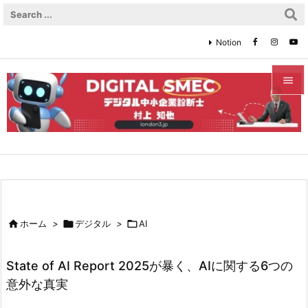
Notion


メニュ

サイド

前へ


ホーム
>

デジタル
>

AI
次へ

State of AI Report 2025が暴く、AIに関する6つの
検索
意外な真実