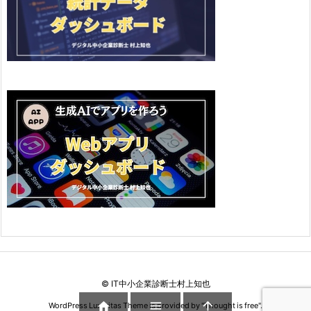
©
IT中小企業診断士村上知也



WordPress Luxeritas Theme is provided by "
Thought is free
".