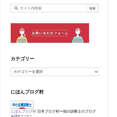
カテゴリー
カ
テ
ゴ
リ
ー
にほんブログ村
にほんブログ村
日本ブログ村〜他の診断士のブログ
を読むには！