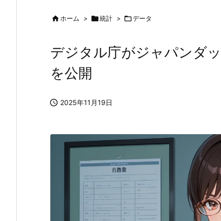

ホーム
>

統計
>

データ
デジタル庁がジャパンダッ
を公開

2025年11月19日