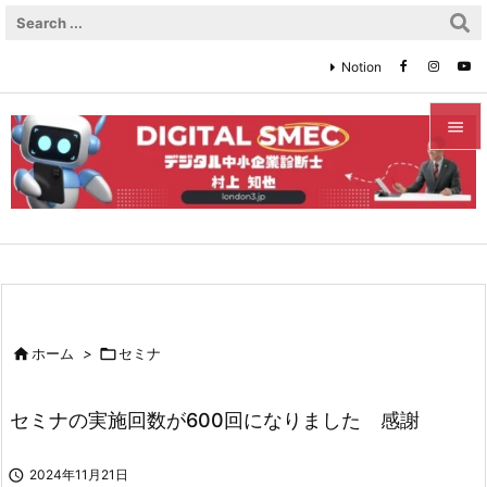
Notion


メニュ

サイド

前へ


ホーム
>

セミナ
次へ

セミナの実施回数が600回になりました 感謝
検索

2024年11月21日