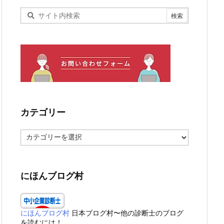
カテゴリー
カ
テ
ゴ
リ
ー
にほんブログ村
にほんブログ村
日本ブログ村〜他の診断士のブログ
を読むには！