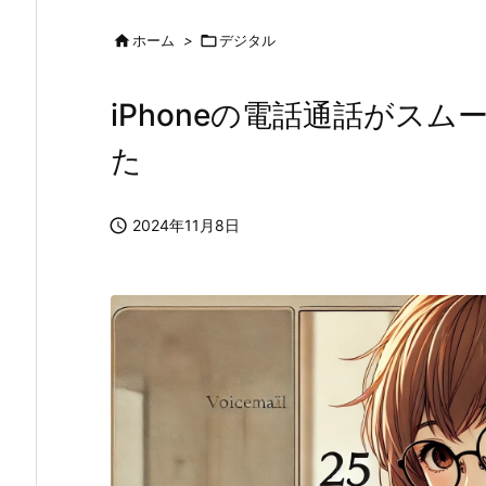

ホーム
>

デジタル
iPhoneの電話通話がス
た

2024年11月8日