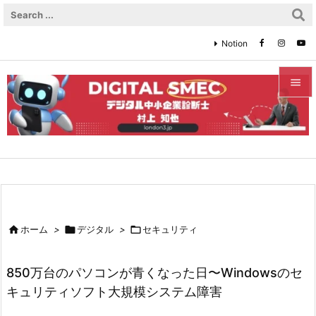
Notion


メニュ

サイド

前へ


ホーム
>

デジタル
>

セキュリティ
次へ

850万台のパソコンが青くなった日〜Windowsのセ
検索
キュリティソフト大規模システム障害