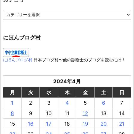
カ
テ
ゴ
リ
ー
にほんブログ村
にほんブログ村
日本ブログ村〜他の診断士のブログを読むには！
2024年4月
月
火
水
木
金
土
日
1
2
3
4
5
6
7
8
9
10
11
12
13
14
15
16
17
18
19
20
21