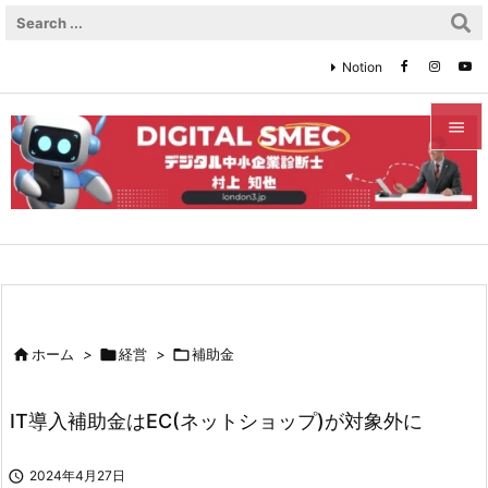
Notion


メニュ

サイド

前へ


ホーム
>

経営
>

補助金
次へ

IT導入補助金はEC(ネットショップ)が対象外に
検索

2024年4月27日