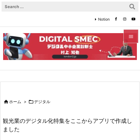
Notion


メニュ

サイド

前へ


ホーム
>

デジタル
次へ

観光業のデジタル化特集をここからアプリで作成し
検索
ました