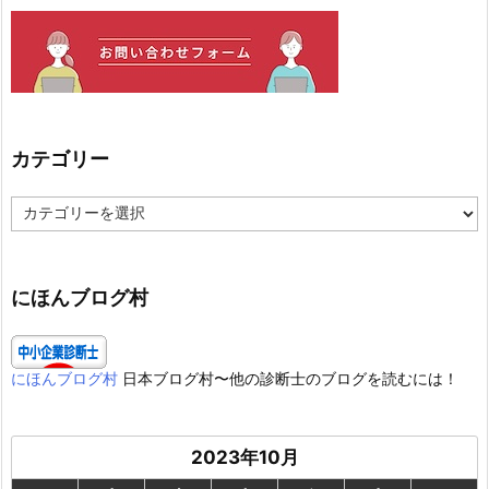
カテゴリー
カ
テ
ゴ
リ
ー
にほんブログ村
にほんブログ村
日本ブログ村〜他の診断士のブログを読むには！
2023年10月