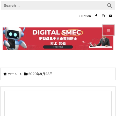
Notion


メニュ

サイド

前へ

ホーム
>

2020年8月28日

次へ

検索