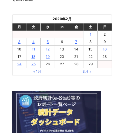
2020年2月
月
火
水
木
金
土
日
1
2
3
4
5
6
7
8
9
10
11
12
13
14
15
16
17
18
19
20
21
22
23
24
25
26
27
28
29
« 1月
3月 »