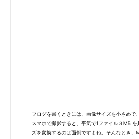
ブログを書くときには、画像サイズを小さめで、か
スマホで撮影すると、平気で1ファイル３MB 
ズを変換するのは面倒ですよね。そんなとき、M