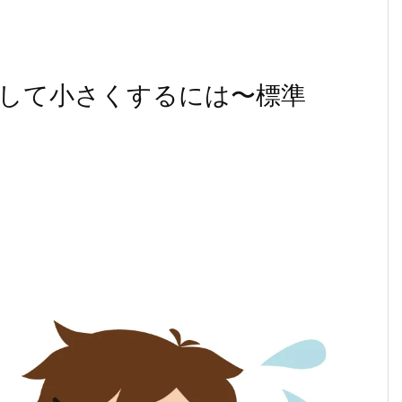
ズして小さくするには〜標準