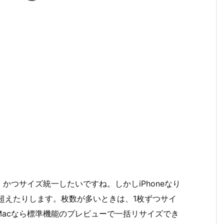
つサイズ統一したいですね。しかしiPhoneなり
を超えたりします。枚数が多いときは、1枚ずつサイ
acなら標準機能のプレビューで一括リサイズでき