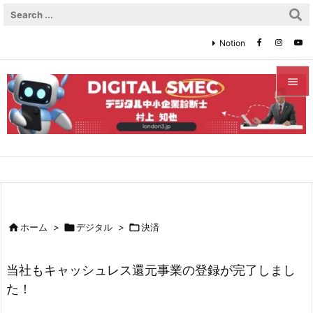
Notion


メニュ

サイド

前へ


ホーム
>

デジタル
>

決済
次へ

当社もキャッシュレス還元事業の登録が完了しまし
検索
た！