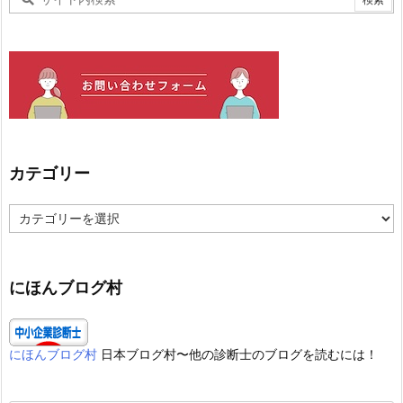
カテゴリー
カ
テ
ゴ
リ
ー
にほんブログ村
にほんブログ村
日本ブログ村〜他の診断士のブログを読むには！