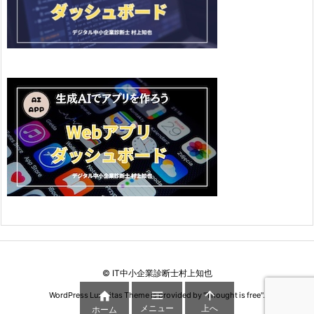
©
IT中小企業診断士村上知也



WordPress Luxeritas Theme is provided by "
Thought is free
".
メニュー
上へ
ホーム