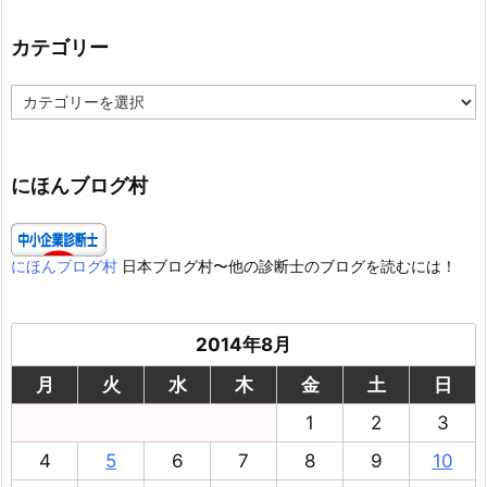
カテゴリー
カ
テ
ゴ
リ
ー
にほんブログ村
にほんブログ村
日本ブログ村〜他の診断士のブログを読むには！
2014年8月
月
火
水
木
金
土
日
1
2
3
4
5
6
7
8
9
10