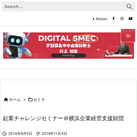
Notion


メニュ

サイド

前へ


ホーム
>

セミナ
次へ

起業チャレンジセミナー＠横浜企業経営支援財団
検索

2014年8月5日

2019年11月3日