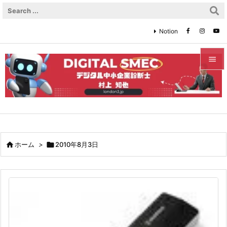
Notion


メニュ

サイド

前へ

ホーム
>

2010年8月3日

次へ

検索