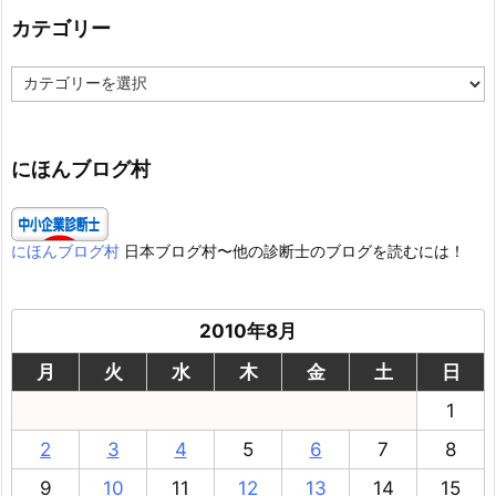
カテゴリー
カ
テ
ゴ
リ
ー
にほんブログ村
にほんブログ村
日本ブログ村〜他の診断士のブログを読むには！
2010年8月
月
火
水
木
金
土
日
1
2
3
4
5
6
7
8
9
10
11
12
13
14
15