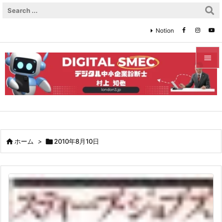
Notion


メニュ

サイド

前へ

ホーム
>

2010年8月10日

次へ

検索