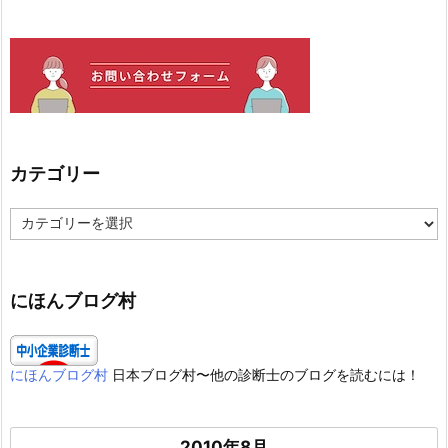
カテゴリー
カ
テ
ゴ
リ
ー
にほんブログ村
にほんブログ村
日本ブログ村〜他の診断士のブログを読むには！
2010年8月