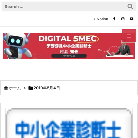
Notion


メニュ

サイド

前へ

ホーム
>

2010年8月4日

次へ

検索