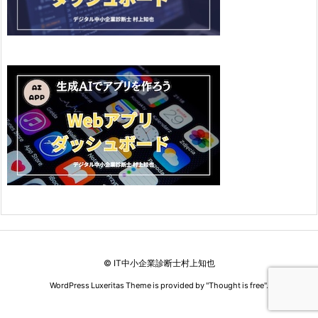
©
IT中小企業診断士村上知也
WordPress Luxeritas Theme is provided by "
Thought is free
".