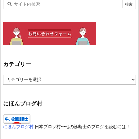
カテゴリー
カ
テ
ゴ
リ
ー
にほんブログ村
にほんブログ村
日本ブログ村〜他の診断士のブログを読むには！