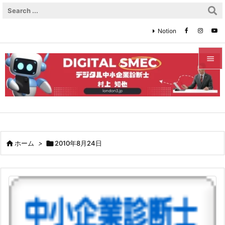
Notion


メニュ

サイド

前へ

ホーム
>

2010年8月24日

次へ

検索