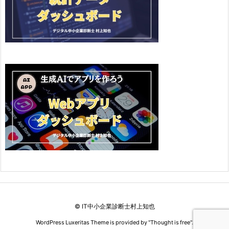
©
IT中小企業診断士村上知也
WordPress Luxeritas Theme is provided by "
Thought is free
".