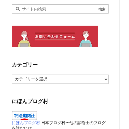
カテゴリー
カ
テ
ゴ
リ
ー
にほんブログ村
にほんブログ村
日本ブログ村〜他の診断士のブログ
を読むには！