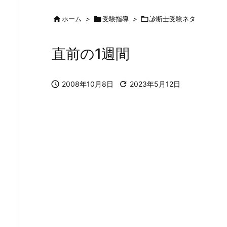

ホーム
>

受験指導
>

診断士受験ネタ
直前の1週間

2008年10月8日

2023年5月12日