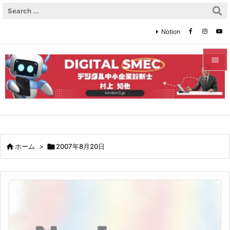
Notion


メニュ

サイド

前へ

ホーム
>

2007年8月20日

次へ

検索