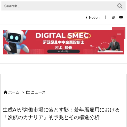
Notion


メニュ

サイド

前へ


ホーム
>

ニュース
次へ

生成AIが労働市場に落とす影：若年層雇用における
検索
「炭鉱のカナリア」的予兆とその構造分析