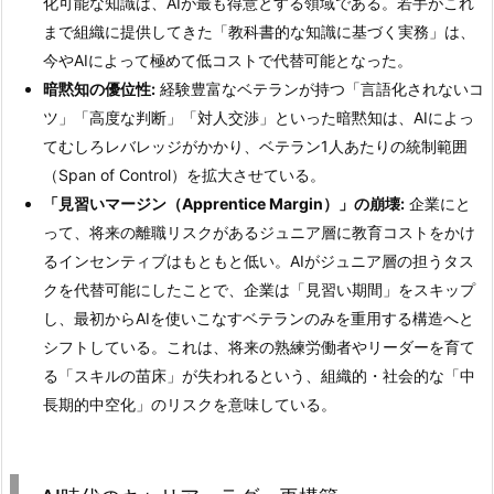
化可能な知識は、AIが最も得意とする領域である。若手がこれ
まで組織に提供してきた「教科書的な知識に基づく実務」は、
今やAIによって極めて低コストで代替可能となった。
暗黙知の優位性:
経験豊富なベテランが持つ「言語化されないコ
ツ」「高度な判断」「対人交渉」といった暗黙知は、AIによっ
てむしろレバレッジがかかり、ベテラン1人あたりの統制範囲
（Span of Control）を拡大させている。
「見習いマージン（Apprentice Margin）」の崩壊:
企業にと
って、将来の離職リスクがあるジュニア層に教育コストをかけ
るインセンティブはもともと低い。AIがジュニア層の担うタス
クを代替可能にしたことで、企業は「見習い期間」をスキップ
し、最初からAIを使いこなすベテランのみを重用する構造へと
シフトしている。これは、将来の熟練労働者やリーダーを育て
る「スキルの苗床」が失われるという、組織的・社会的な「中
長期的中空化」のリスクを意味している。