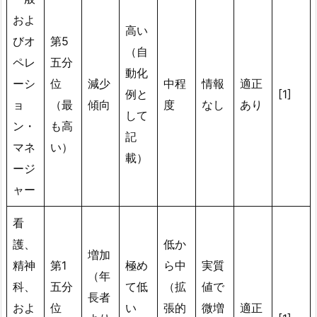
およ
高い
びオ
第5
（自
ペレ
五分
動化
ーシ
位
減少
中程
情報
適正
例と
[1]
ョ
（最
傾向
度
なし
あり
して
ン・
も高
記
マネ
い）
載）
ージ
ャー
看
護、
低か
増加
精神
第1
極め
ら中
実質
（年
科、
五分
て低
（拡
値で
長者
およ
位
い
張的
微増
適正