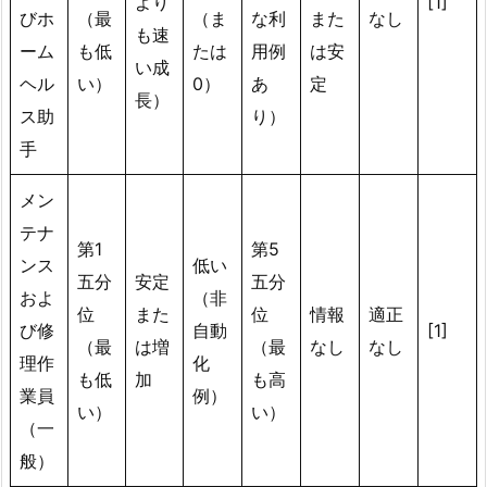
より
[1]
びホ
（最
（ま
な利
また
なし
も速
ーム
も低
たは
用例
は安
い成
ヘル
い）
0）
あ
定
長）
ス助
り）
手
メン
テナ
第1
第5
ンス
低い
五分
安定
五分
およ
（非
位
また
位
情報
適正
び修
自動
[1]
（最
は増
（最
なし
なし
理作
化
も低
加
も高
業員
例）
い）
い）
（一
般）