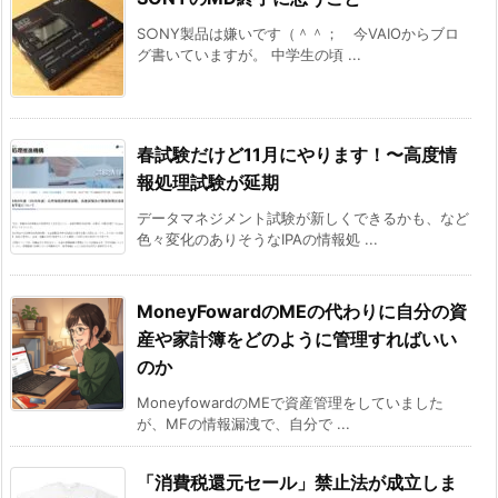
S○NY製品は嫌いです（＾＾； 今VAIOからブロ
グ書いていますが。 中学生の頃 ...
春試験だけど11月にやります！〜高度情
報処理試験が延期
データマネジメント試験が新しくできるかも、など
色々変化のありそうなIPAの情報処 ...
MoneyFowardのMEの代わりに自分の資
産や家計簿をどのように管理すればいい
のか
MoneyfowardのMEで資産管理をしていました
が、MFの情報漏洩で、自分で ...
「消費税還元セール」禁止法が成立しま