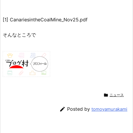
[1] CanariesintheCoalMine_Nov25.pdf
そんなところで

ニュース

Posted by
tomoyamurakami