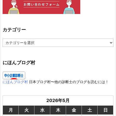
カテゴリー
カ
テ
ゴ
リ
ー
にほんブログ村
にほんブログ村
日本ブログ村〜他の診断士のブログを読むには！
2026年5月
月
火
水
木
金
土
日