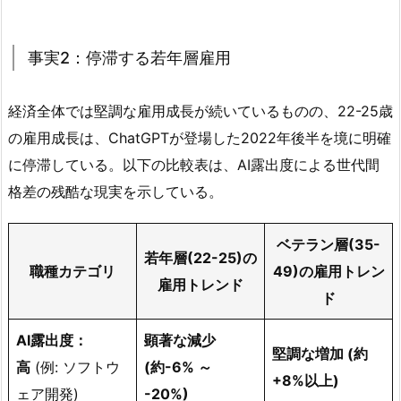
事実2：停滞する若年層雇用
経済全体では堅調な雇用成長が続いているものの、22-25歳
の雇用成長は、ChatGPTが登場した2022年後半を境に明確
に停滞している。以下の比較表は、AI露出度による世代間
格差の残酷な現実を示している。
ベテラン層(35-
若年層(22-25)の
職種カテゴリ
49)の雇用トレン
雇用トレンド
ド
AI露出度：
顕著な減少
堅調な増加 (約
高
(例: ソフトウ
(約-6% ～
+8%以上)
ェア開発)
-20%)