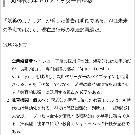
AI時代のキャリア・ラダー再構築
「炭鉱のカナリア」が発した警告は明確である。AIは未来
の予測ではなく、現在進行形の構造的再編だ。
戦略的提言
企業経営者へ：
ジュニア層の採用抑制は、短期的には効率的だ
が、長期的には「専門知識の継承（Apprenticeship
Viability）」を破壊し、次世代リーダーのパイプラインを枯渇
させる。AIを「代替」ではなく、若手の暗黙知獲得を加速させ
る「教育的拡張」に活用する視点が必要である。
教育機関・個人へ：
形式知の習得に偏った教育モデルは、AI時
代には無効化される。AIでは代替困難な「判断力」「複雑な対
人交渉」「プロセス全体を俯瞰する暗黙知」を早期に獲得でき
る、実戦型・徒弟制に近い教育カリキュラムへの転換が急務で
ある。