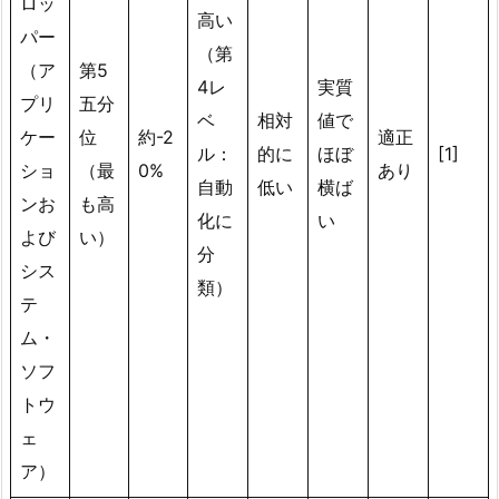
ロッ
高い
パー
（第
（ア
第5
4レ
実質
プリ
五分
ベ
相対
値で
ケー
位
約-2
適正
ル：
的に
ほぼ
[1]
ショ
（最
0%
あり
自動
低い
横ば
ンお
も高
化に
い
よび
い）
分
シス
類）
テ
ム・
ソフ
トウ
ェ
ア）