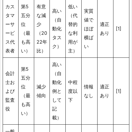
カス
第5
有意
低い
高い
実質
タマ
五分
な減
（代
（自
値で
ーサ
位
少
替的
適正
動化
ほぼ
[1]
ービ
（最
（20
な利
あり
タス
横ば
ス代
も高
22年
用が
ク）
い
表者
い）
比）
主）
高い
第5
会計
（自
五分
士お
動化
中程
位
減少
情報
適正
よび
例と
度以
[1]
（最
傾向
なし
あり
監査
して
下
も高
役
記
い）
載）
一般