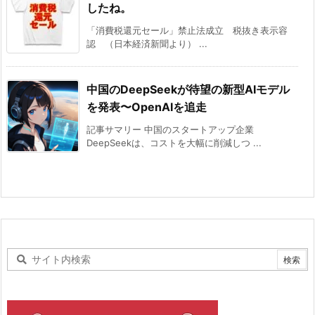
したね。
「消費税還元セール」禁止法成立 税抜き表示容
認 （日本経済新聞より） ...
中国のDeepSeekが待望の新型AIモデル
を発表〜OpenAIを追走
記事サマリー 中国のスタートアップ企業
DeepSeekは、コストを大幅に削減しつ ...