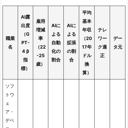
平均
AI露
雇用
基本
出度
AIに
AIに
増減
年収
テレ
（G
よる
よる
職業
率
（20
ワー
デー
PT-
自動
拡張
名
（22
17年
ク適
タ元
4 β
化の
の割
-25
ドル
正
指
割合
合
歳）
換
標）
算）
ソフ
トウ
ェ
ア・
デベ