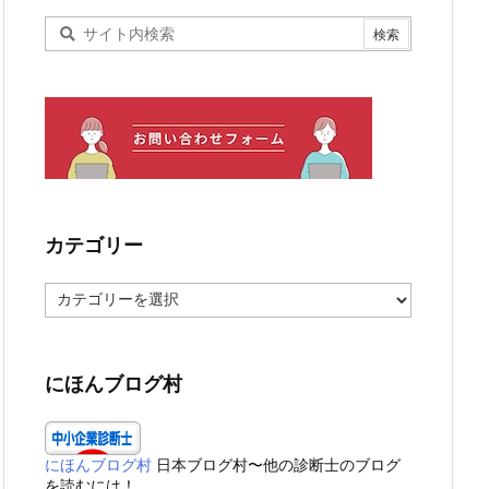
カテゴリー
カ
テ
ゴ
リ
ー
にほんブログ村
にほんブログ村
日本ブログ村〜他の診断士のブログ
を読むには！