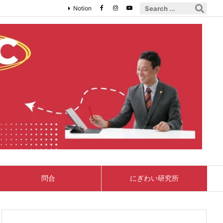
Notion
問合
にぎわい研究所