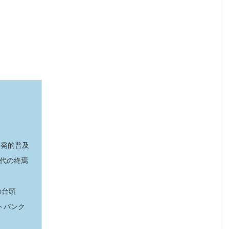
の爆発的普及
時代の終焉
の台頭
ソフトバンク