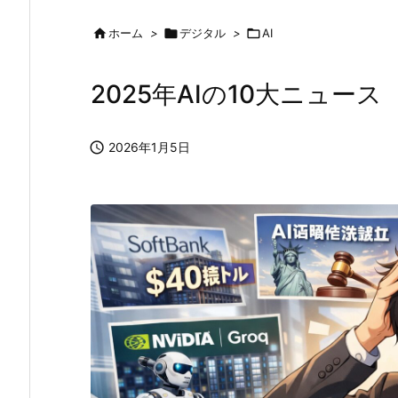

ホーム
>

デジタル
>

AI
2025年AIの10大ニュース

2026年1月5日