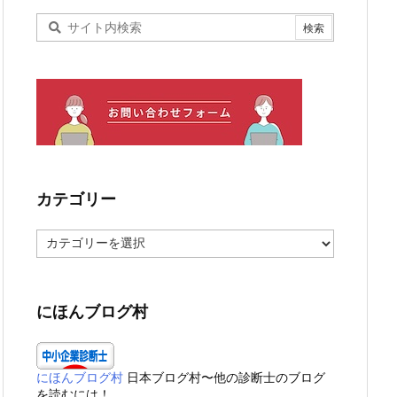
カテゴリー
カ
テ
ゴ
リ
ー
にほんブログ村
にほんブログ村
日本ブログ村〜他の診断士のブログ
を読むには！