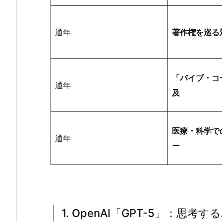
通年
著作権を巡る
「バイブ・コ
通年
及
医療・科学で
通年
ー
1. OpenAI「GPT-5」：思考す