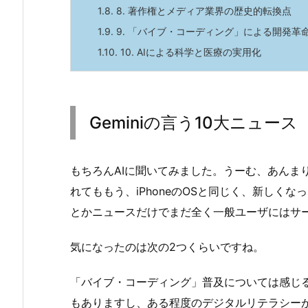
1.8.
8. 著作権とメディア業界の歴史的転換点
1.9.
9. 「バイブ・コーディング」による開発革
1.10.
10. AIによる科学と医療の実用化
Geminiの言う10大ニュース
もちろんAIに聞いてみました。うーむ、あんま
れてももう、iPhoneのOSと同じく、新しくな
とかニュースだけでまだ全く一般ユーザにはサ
気になったのは次の2つくらいですね。
「バイブ・コーディング」普及については感じ
もありますし、ある程度のデジタルリテラシー