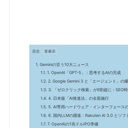
目次
1.
Geminiの言う10大ニュース
1.1.
1. OpenAI「GPT-5」：思考するAIの完成
1.2.
2. Google Gemini 3 と「エージェント」
1.3.
3. 「ゼロクリック検索」が6割超に：SEO
1.4.
4. 日本版「AI推進法」の全面施行
1.5.
5. AI専用ハードウェア・インターフェース
1.6.
6. 国内LLMの躍進：Rakuten AI 3.0 と
1.7.
7. OpenAIの1兆ドルIPO準備