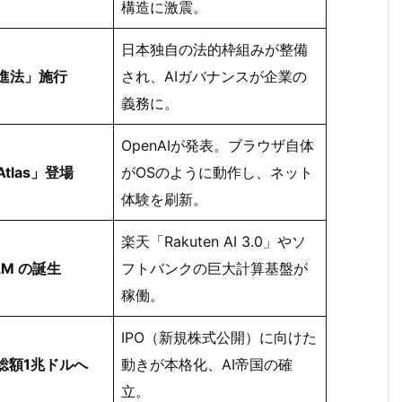
構造に激震。
日本独自の法的枠組みが整備
推進法」施行
され、AIガバナンスが企業の
義務に。
OpenAIが発表。ブラウザ自体
tlas」登場
がOSのように動作し、ネット
体験を刷新。
楽天「Rakuten AI 3.0」やソ
LM の誕生
フトバンクの巨大計算基盤が
稼働。
IPO（新規株式公開）に向けた
価総額1兆ドルへ
動きが本格化、AI帝国の確
立。