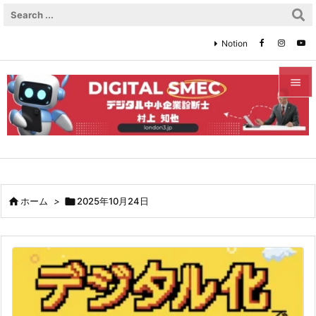
Notion


メニュ

サイド

前へ

ホーム
>

2025年10月24日

次へ

検索