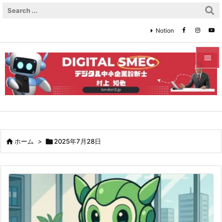
Notion


メニュ

サイド

前へ

ホーム
>

2025年7月28日

次へ

検索