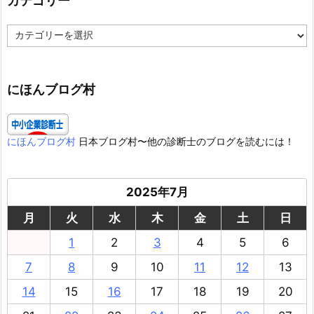
カテゴリー
カ
テ
ゴ
リ
ー
にほんブログ村
にほんブログ村
日本ブログ村〜他の診断士のブログを読むには！
2025年7月
月
火
水
木
金
土
日
1
2
3
4
5
6
7
8
9
10
11
12
13
14
15
16
17
18
19
20