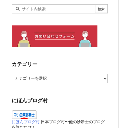
カテゴリー
カ
テ
ゴ
リ
ー
にほんブログ村
にほんブログ村
日本ブログ村〜他の診断士のブログ
を読むには！