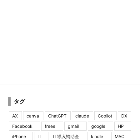
タグ
AX
canva
ChatGPT
claude
Copilot
DX
Facebook
freee
gmail
google
HP
iPhone
IT
IT導入補助金
kindle
MAC