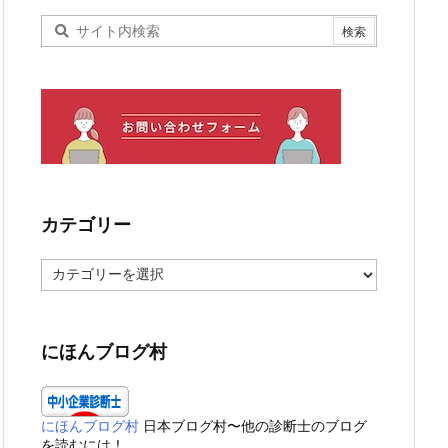
カテゴリー
カ
テ
ゴ
リ
ー
にほんブログ村
にほんブログ村
日本ブログ村〜他の診断士のブログ
を読むには！