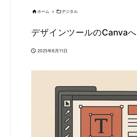

ホーム
>

デジタル
デザインツールのCanva

2025年6月11日