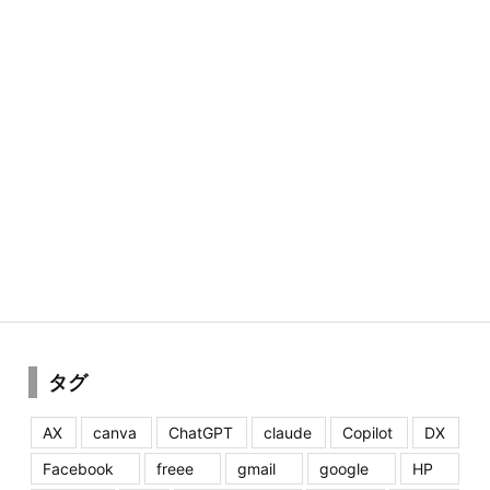
タグ
AX
canva
ChatGPT
claude
Copilot
DX
Facebook
freee
gmail
google
HP