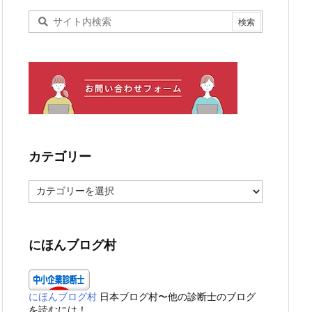
カテゴリー
カ
テ
ゴ
リ
ー
にほんブログ村
にほんブログ村
日本ブログ村〜他の診断士のブログ
を読むには！